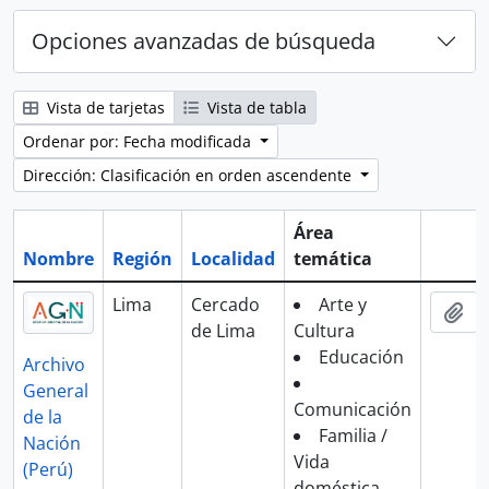
Opciones avanzadas de búsqueda
Vista de tarjetas
Vista de tabla
Ordenar por: Fecha modificada
Dirección: Clasificación en orden ascendente
Área
Nombre
Región
Localidad
temática
Portap
Lima
Cercado
Arte y
Aña
de Lima
Cultura
Educación
Archivo
General
Comunicación
de la
Familia /
Nación
Vida
(Perú)
doméstica