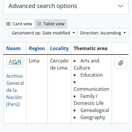
Advanced search options
Card view
Table view
Gesorteerd op: Date modified
Direction: Ascending
Naam
Region
Locality
Thematic area
Clipboa
Lima
Cercado
Arts and
Add
de Lima
Culture
Education
Archivo
General
Communication
de la
Family /
Nación
Domestic Life
(Perú)
Genealogical
Geography