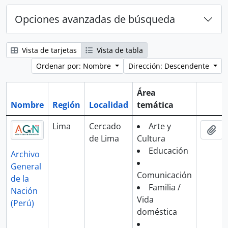
Opciones avanzadas de búsqueda
Vista de tarjetas
Vista de tabla
Ordenar por: Nombre
Dirección: Descendente
Área
Nombre
Región
Localidad
temática
Portap
Lima
Cercado
Arte y
Aña
de Lima
Cultura
Educación
Archivo
General
Comunicación
de la
Familia /
Nación
Vida
(Perú)
doméstica