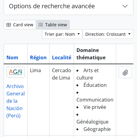
Options de recherche avancée
Card view
Table view
Trier par: Nom
Direction: Croissant
Domaine
Nom
Région
Localité
thématique
Presse-
Lima
Cercado
Arts et
Ajo
de Lima
culture
Éducation
Archivo
General
Communication
de la
Vie privée
Nación
(Perú)
Généalogique
Géographie