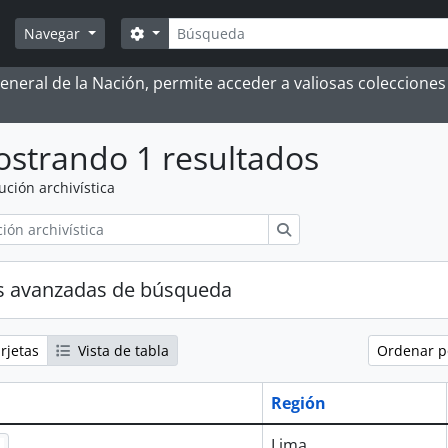
Búsqueda
Search options
Navegar
 General de la Nación, permite acceder a valiosas coleccion
strando 1 resultados
tución archivística
Búsqueda
s avanzadas de búsqueda
rjetas
Vista de tabla
Ordenar 
Región
Lima