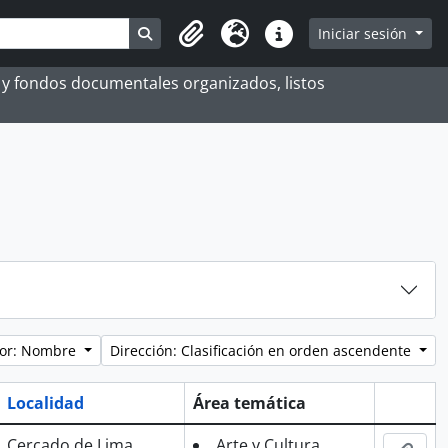
Search in browse page
Iniciar sesión
Portapapeles
Idioma
Enlaces rápidos
es y fondos documentales organizados, listos
por: Nombre
Dirección: Clasificación en orden ascendente
Localidad
Área temática
Portapa
Cercado de Lima
Arte y Cultura