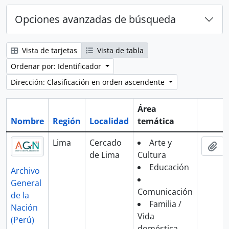
Opciones avanzadas de búsqueda
Vista de tarjetas
Vista de tabla
Ordenar por: Identificador
Dirección: Clasificación en orden ascendente
Área
Nombre
Región
Localidad
temática
Portap
Lima
Cercado
Arte y
Aña
de Lima
Cultura
Educación
Archivo
General
Comunicación
de la
Familia /
Nación
Vida
(Perú)
doméstica