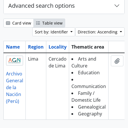
Advanced search options
Card view
Table view
Sort by: Identifier
Direction: Ascending
Name
Region
Locality
Thematic area
Clipboa
Lima
Cercado
Arts and
Add
de Lima
Culture
Education
Archivo
General
Communication
de la
Family /
Nación
Domestic Life
(Perú)
Genealogical
Geography