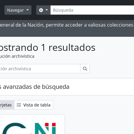
Búsqueda
Search options
Navegar
 General de la Nación, permite acceder a valiosas coleccion
strando 1 resultados
tución archivística
Búsqueda
s avanzadas de búsqueda
rjetas
Vista de tabla