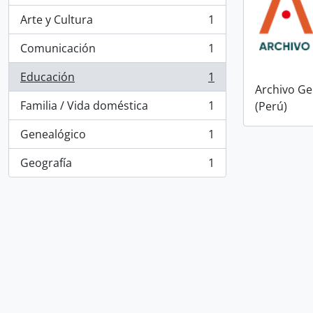
Arte y Cultura
1
, 1 resultados
Comunicación
1
, 1 resultados
Educación
1
, 1 resultados
Archivo Ge
Familia / Vida doméstica
1
(Perú)
, 1 resultados
Genealógico
1
, 1 resultados
Geografía
1
, 1 resultados