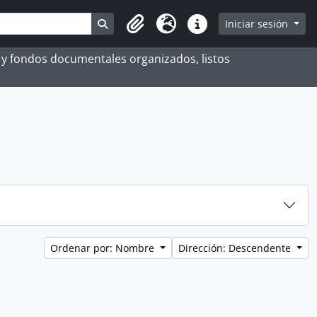
Search in browse page
Iniciar sesión
Portapapeles
Idioma
Enlaces rápidos
es y fondos documentales organizados, listos
Ordenar por: Nombre
Dirección: Descendente