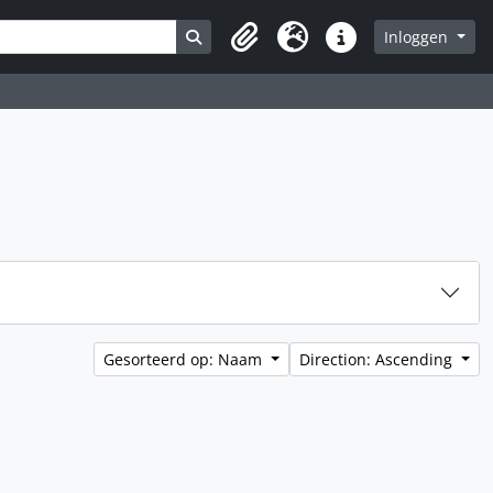
Search in browse page
Inloggen
Clipboard
Taal
Quick links
Gesorteerd op: Naam
Direction: Ascending