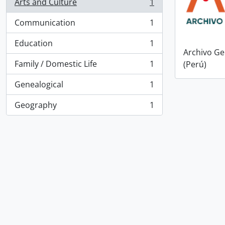
Arts and Culture
1
, 1 results
Communication
1
, 1 results
Education
1
, 1 results
Archivo Ge
Family / Domestic Life
1
(Perú)
, 1 results
Genealogical
1
, 1 results
Geography
1
, 1 results