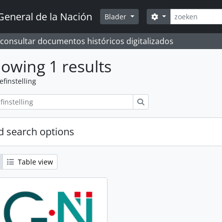
zoeken
General de la Nación
Search options
Blader
 consultar documentos históricos digitalizados
owing 1 results
efinstelling
zoeken
 search options
Table view