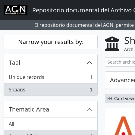
Skip to main content
Repositorio documental del Archivo 
El repositorio documental del AGN, permite
Sh
Narrow your results by:
Archi
Taal
Unique records
1
Advanced
, 1 results
Spaans
1
, 1 results
Card view
Thematic Area
All