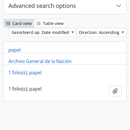
Advanced search options
Card view
Table view
Gesorteerd op: Date modified
Direction: Ascending
papel
Archivo General de la Nación
papel
Add t
1 folio(s); papel
Archivo General de la Nación
Add t
1 folio(s); papel
Add t