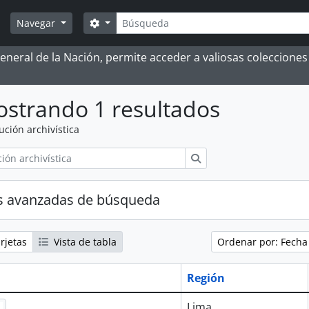
Búsqueda
Search options
Navegar
 General de la Nación, permite acceder a valiosas coleccion
strando 1 resultados
tución archivística
Búsqueda
s avanzadas de búsqueda
rjetas
Vista de tabla
Ordenar por: Fecha
Región
Lima