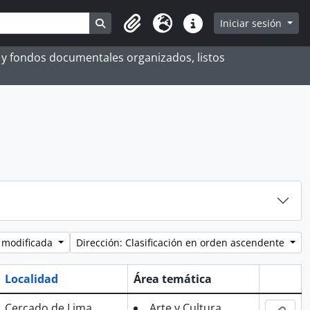
Search in browse page
Iniciar sesión
Portapapeles
Idioma
Enlaces rápidos
es y fondos documentales organizados, listos
 modificada
Dirección: Clasificación en orden ascendente
Localidad
Área temática
Portapa
Cercado de Lima
Arte y Cultura