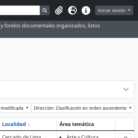
Search in browse page
Iniciar sesión
Portapapeles
Idioma
Enlaces rápidos
es y fondos documentales organizados, listos
 modificada
Dirección: Clasificación en orden ascendente
Localidad
Área temática
Portapa
Cercado de Lima
Arte y Cultura