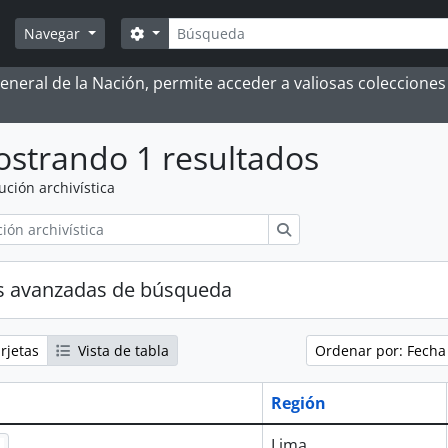
Búsqueda
Search options
Navegar
 General de la Nación, permite acceder a valiosas coleccion
strando 1 resultados
tución archivística
Búsqueda
s avanzadas de búsqueda
rjetas
Vista de tabla
Ordenar por: Fecha
Región
Lima