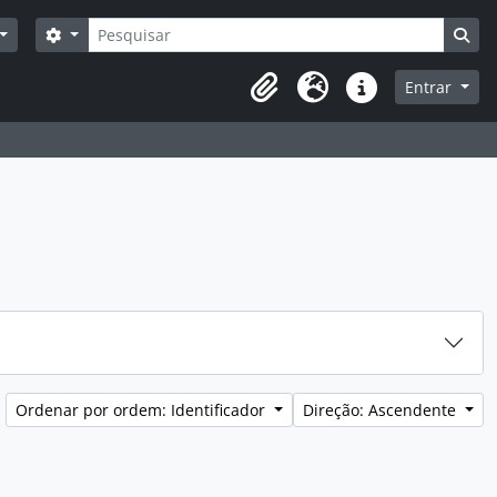
Pesquisar
Opções de busca
Bus
Entrar
Área de transferência
Idioma
Ligações rápidas
Ordenar por ordem: Identificador
Direção: Ascendente