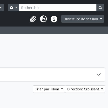
Rechercher
Search options
Sea
Ouverture de session
Presse-papier
Langue
Liens rapides
Trier par: Nom
Direction: Croissant