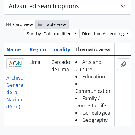
Advanced search options
Card view
Table view
Sort by: Date modified
Direction: Ascending
Name
Region
Locality
Thematic area
Clipboa
Lima
Cercado
Arts and
Add
de Lima
Culture
Education
Archivo
General
Communication
de la
Family /
Nación
Domestic Life
(Perú)
Genealogical
Geography