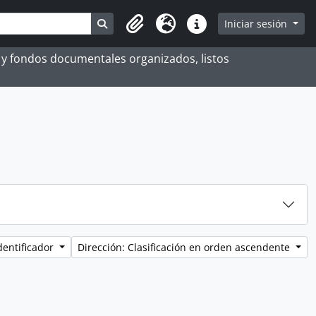
Search in browse page
Iniciar sesión
Portapapeles
Idioma
Enlaces rápidos
es y fondos documentales organizados, listos
dentificador
Dirección: Clasificación en orden ascendente