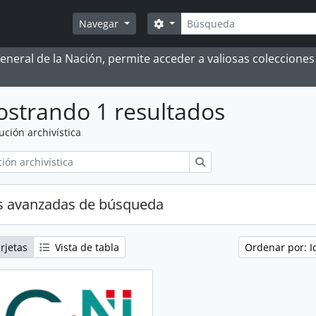
Búsqueda
Search options
Navegar
 General de la Nación, permite acceder a valiosas coleccion
strando 1 resultados
tución archivística
Búsqueda
s avanzadas de búsqueda
rjetas
Vista de tabla
Ordenar por: I