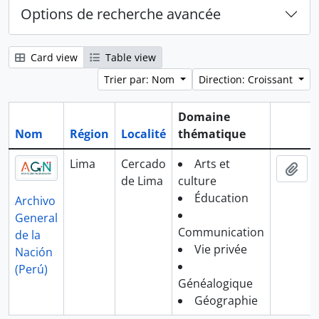
Options de recherche avancée
Card view
Table view
Trier par: Nom
Direction: Croissant
Domaine
Nom
Région
Localité
thématique
Presse-
Lima
Cercado
Arts et
Ajo
de Lima
culture
Éducation
Archivo
General
Communication
de la
Vie privée
Nación
(Perú)
Généalogique
Géographie