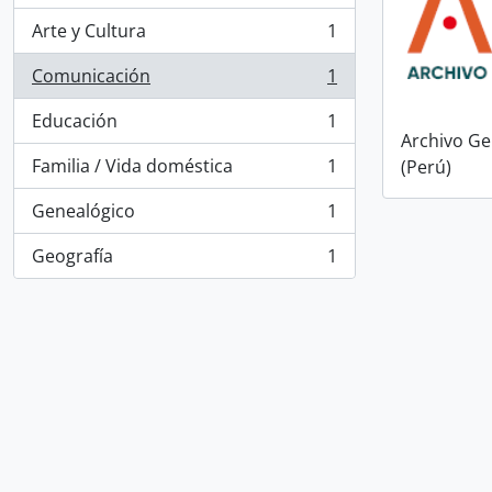
Arte y Cultura
1
, 1 resultados
Comunicación
1
, 1 resultados
Educación
1
, 1 resultados
Archivo Ge
Familia / Vida doméstica
1
(Perú)
, 1 resultados
Genealógico
1
, 1 resultados
Geografía
1
, 1 resultados