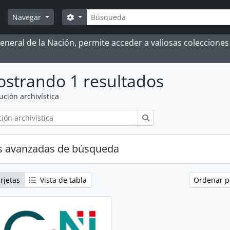
Búsqueda
Search options
Navegar
 General de la Nación, permite acceder a valiosas coleccion
strando 1 resultados
tución archivística
Búsqueda
s avanzadas de búsqueda
rjetas
Vista de tabla
Ordenar 