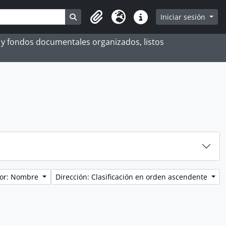
Search in browse page
Iniciar sesión
Portapapeles
Idioma
Enlaces rápidos
es y fondos documentales organizados, listos
por: Nombre
Dirección: Clasificación en orden ascendente