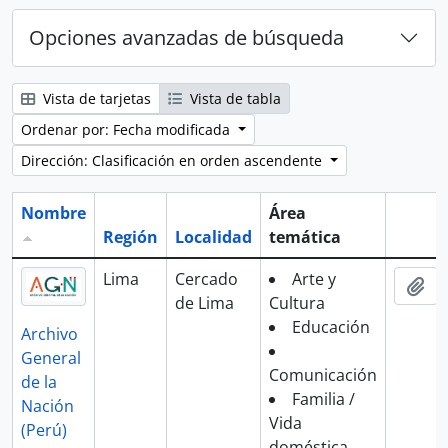
Opciones avanzadas de búsqueda
Vista de tarjetas
Vista de tabla
Ordenar por: Fecha modificada
Dirección: Clasificación en orden ascendente
Nombre
Área
Región
Localidad
temática
Portap
Lima
Cercado
Arte y
Aña
de Lima
Cultura
Educación
Archivo
General
Comunicación
de la
Familia /
Nación
Vida
(Perú)
doméstica