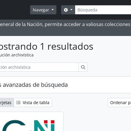
Búsqueda
Search options
Navegar
 General de la Nación, permite acceder a valiosas coleccion
strando 1 resultados
tución archivística
Búsqueda
s avanzadas de búsqueda
rjetas
Vista de tabla
Ordenar 