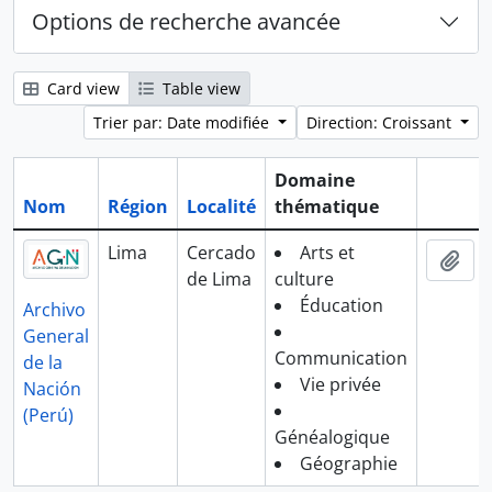
Options de recherche avancée
Card view
Table view
Trier par: Date modifiée
Direction: Croissant
Domaine
Nom
Région
Localité
thématique
Presse-
Lima
Cercado
Arts et
Ajo
de Lima
culture
Éducation
Archivo
General
Communication
de la
Vie privée
Nación
(Perú)
Généalogique
Géographie