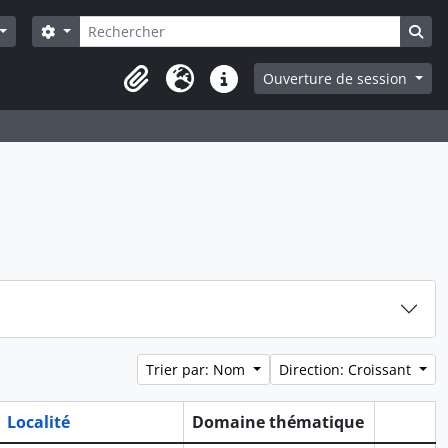
Rechercher
Search options
Sea
Ouverture de session
Presse-papier
Langue
Liens rapides
Trier par: Nom
Direction: Croissant
Localité
Domaine thématique
Presse-p