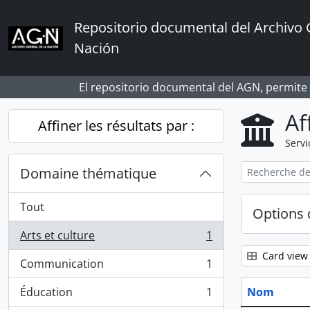
Skip to main content
Repositorio documental del Archivo 
Nación
El repositorio documental del AGN, permite
Af
Affiner les résultats par :
Servi
Domaine thématique
Tout
Options 
Arts et culture
1
, 1 résultats
Card view
Communication
1
, 1 résultats
Éducation
1
Nom
, 1 résultats