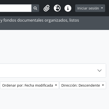
Search in browse page
Iniciar sesión
Portapapeles
Idioma
Enlaces rápidos
es y fondos documentales organizados, listos
Ordenar por: Fecha modificada
Dirección: Descendente