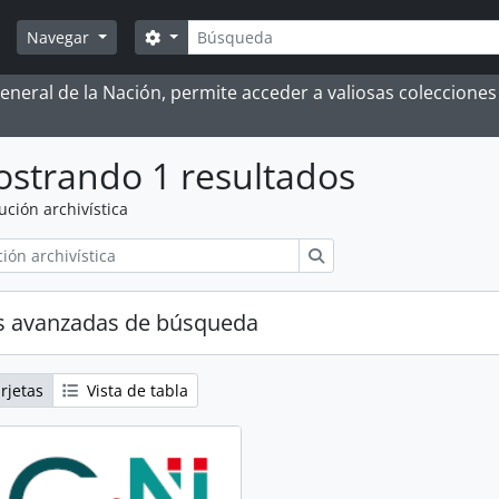
Búsqueda
Search options
Navegar
 General de la Nación, permite acceder a valiosas coleccion
strando 1 resultados
tución archivística
Búsqueda
s avanzadas de búsqueda
rjetas
Vista de tabla