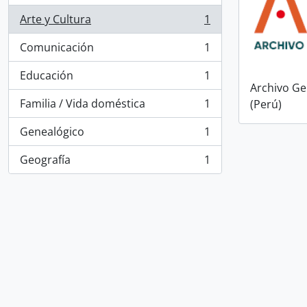
Arte y Cultura
1
, 1 resultados
Comunicación
1
, 1 resultados
Educación
1
, 1 resultados
Archivo Ge
Familia / Vida doméstica
1
(Perú)
, 1 resultados
Genealógico
1
, 1 resultados
Geografía
1
, 1 resultados