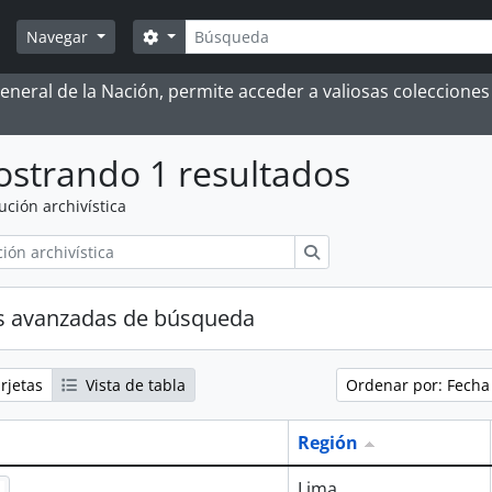
Búsqueda
Search options
Navegar
 General de la Nación, permite acceder a valiosas coleccion
strando 1 resultados
tución archivística
Búsqueda
s avanzadas de búsqueda
rjetas
Vista de tabla
Ordenar por: Fecha
Región
Lima