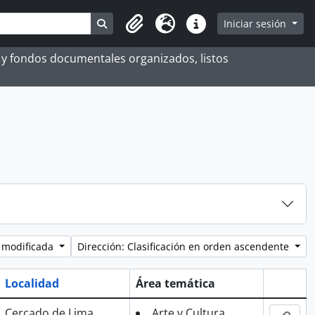
Search in browse page
Iniciar sesión
Portapapeles
Idioma
Enlaces rápidos
es y fondos documentales organizados, listos
 modificada
Dirección: Clasificación en orden ascendente
Localidad
Área temática
Portapa
Cercado de Lima
Arte y Cultura