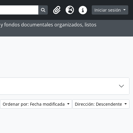
Search in browse page
Iniciar sesión
Portapapeles
Idioma
Enlaces rápidos
es y fondos documentales organizados, listos
Ordenar por: Fecha modificada
Dirección: Descendente