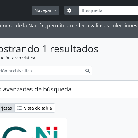
Búsqueda
Search options
Navegar
 General de la Nación, permite acceder a valiosas coleccion
strando 1 resultados
tución archivística
Búsqueda
s avanzadas de búsqueda
rjetas
Vista de tabla