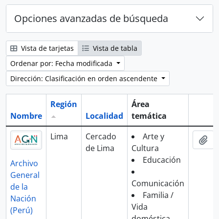
Opciones avanzadas de búsqueda
Vista de tarjetas
Vista de tabla
Ordenar por: Fecha modificada
Dirección: Clasificación en orden ascendente
Región
Área
Nombre
Localidad
temática
Portap
Lima
Cercado
Arte y
Aña
de Lima
Cultura
Educación
Archivo
General
Comunicación
de la
Familia /
Nación
Vida
(Perú)
doméstica