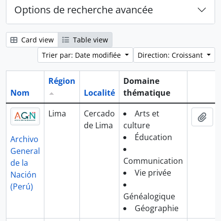
Options de recherche avancée
Card view
Table view
Trier par: Date modifiée
Direction: Croissant
Région
Domaine
Nom
Localité
thématique
Presse-
Lima
Cercado
Arts et
Ajo
de Lima
culture
Éducation
Archivo
General
Communication
de la
Vie privée
Nación
(Perú)
Généalogique
Géographie