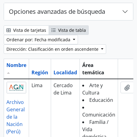
Opciones avanzadas de búsqueda
Vista de tarjetas
Vista de tabla
Ordenar por: Fecha modificada
Dirección: Clasificación en orden ascendente
Nombre
Área
Región
Localidad
temática
Portap
Lima
Cercado
Arte y
Aña
de Lima
Cultura
Educación
Archivo
General
Comunicación
de la
Familia /
Nación
Vida
(Perú)
doméstica