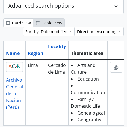
Advanced search options
Card view
Table view
Sort by: Date modified
Direction: Ascending
Locality
Name
Region
Thematic area
Clipboa
Lima
Cercado
Arts and
Add
de Lima
Culture
Education
Archivo
General
Communication
de la
Family /
Nación
Domestic Life
(Perú)
Genealogical
Geography