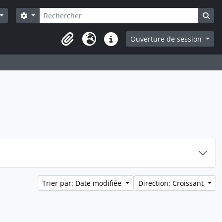
Rechercher
Search options
Sea
Ouverture de session
Presse-papier
Langue
Liens rapides
Trier par: Date modifiée
Direction: Croissant