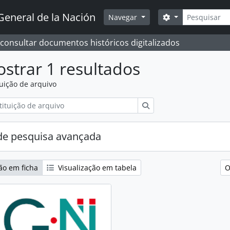
Pesquisar
General de la Nación
Opções de busc
Navegar
 consultar documentos históricos digitalizados
strar 1 resultados
tuição de arquivo
Pesquisar
e pesquisa avançada
ão em ficha
Visualização em tabela
O