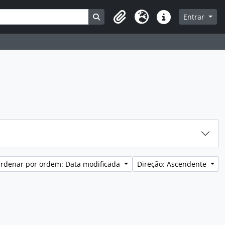
a
Busque na página de navegação
Entrar
Área de transferência
Idioma
Ligações rápidas
rdenar por ordem: Data modificada
Direção: Ascendente