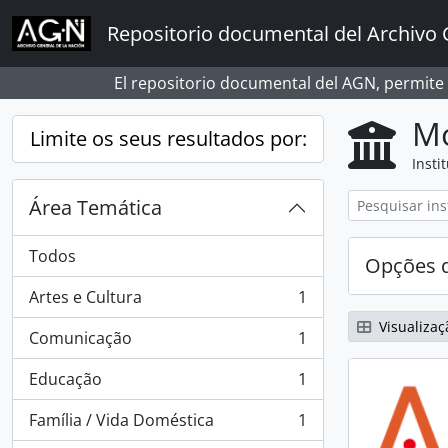
Skip to main content
Repositorio documental del Archivo 
El repositorio documental del AGN, permite
Mo
Limite os seus resultados por:
Insti
Área Temática
Todos
Opções d
Artes e Cultura
1
, 1 resultados
Visualizaç
Comunicação
1
, 1 resultados
Educação
1
, 1 resultados
Família / Vida Doméstica
1
, 1 resultados