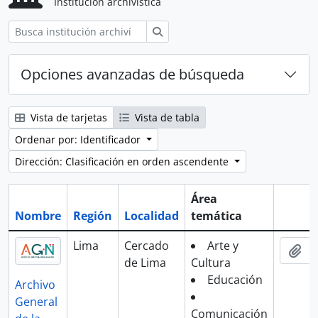
Institución archivística
Búsqueda
Opciones avanzadas de búsqueda
Vista de tarjetas
Vista de tabla
Ordenar por: Identificador
Dirección: Clasificación en orden ascendente
Área
Nombre
Región
Localidad
temática
Portap
Lima
Cercado
Arte y
Aña
de Lima
Cultura
Educación
Archivo
General
Comunicación