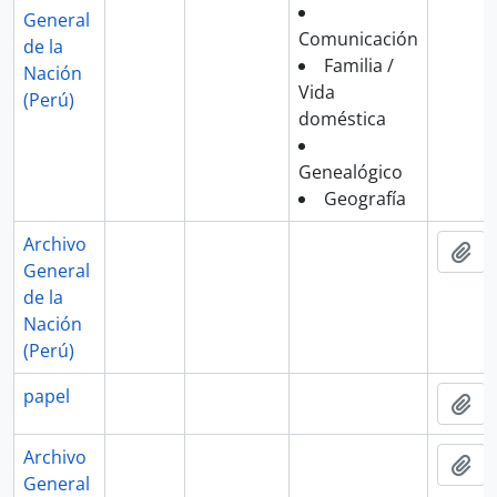
General
Comunicación
de la
Familia /
Nación
Vida
(Perú)
doméstica
Genealógico
Geografía
Archivo
Aña
General
de la
Nación
(Perú)
papel
Aña
Archivo
Aña
General