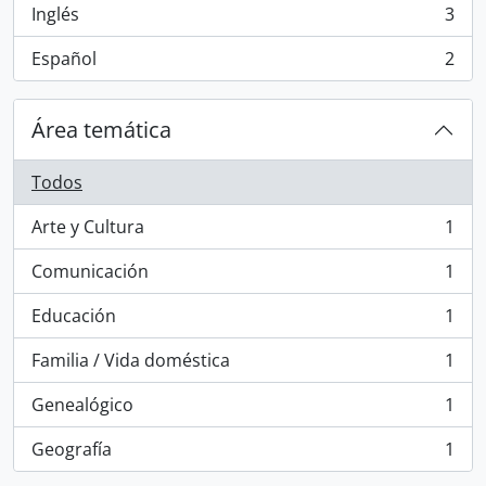
Inglés
3
, 3 resultados
Español
2
, 2 resultados
Área temática
Todos
Arte y Cultura
1
, 1 resultados
Comunicación
1
, 1 resultados
Educación
1
, 1 resultados
Familia / Vida doméstica
1
, 1 resultados
Genealógico
1
, 1 resultados
Geografía
1
, 1 resultados