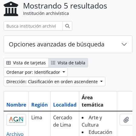
Mostrando 5 resultados
Institución archivística
Búsqueda
Opciones avanzadas de búsqueda
Vista de tarjetas
Vista de tabla
Ordenar por: Identificador
Dirección: Clasificación en orden ascendente
Área
Nombre
Región
Localidad
temática
Portap
Lima
Cercado
Arte y
Aña
de Lima
Cultura
Educación
Archivo