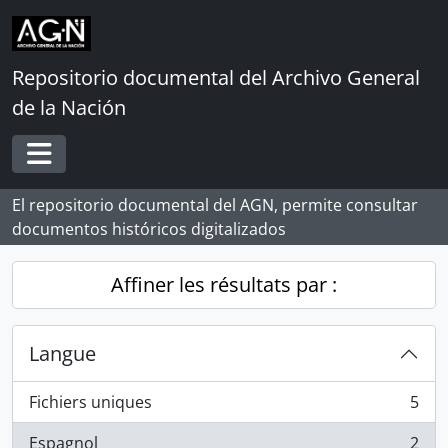
Skip to main content
Repositorio documental del Archivo General
de la Nación
Toggle navigation
El repositorio documental del AGN, permite consultar
documentos históricos digitalizados
Affiner les résultats par :
Langue
Fichiers uniques
5
, 5 résultats
Espagnol
2