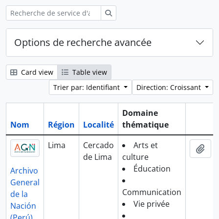
Rechercher
Options de recherche avancée
Card view
Table view
Trier par: Identifiant
Direction: Croissant
Domaine
Nom
Région
Localité
thématique
Presse-
Lima
Cercado
Arts et
Ajo
de Lima
culture
Éducation
Archivo
General
Communication
de la
Vie privée
Nación
(Perú)