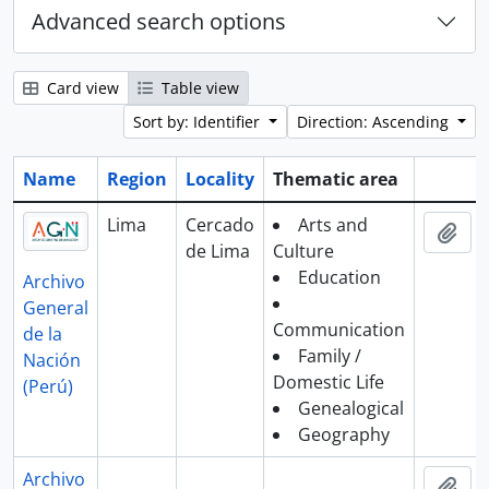
Advanced search options
Card view
Table view
Sort by: Identifier
Direction: Ascending
Name
Region
Locality
Thematic area
Clipboa
Lima
Cercado
Arts and
Add
de Lima
Culture
Education
Archivo
General
Communication
de la
Family /
Nación
Domestic Life
(Perú)
Genealogical
Geography
Archivo
Add