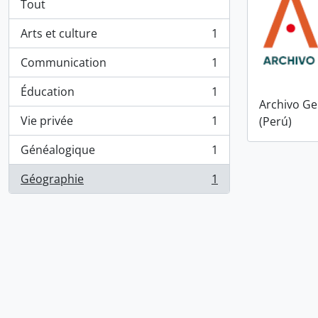
Tout
Arts et culture
1
, 1 résultats
Communication
1
, 1 résultats
Éducation
1
, 1 résultats
Archivo Ge
Vie privée
1
(Perú)
, 1 résultats
Généalogique
1
, 1 résultats
Géographie
1
, 1 résultats