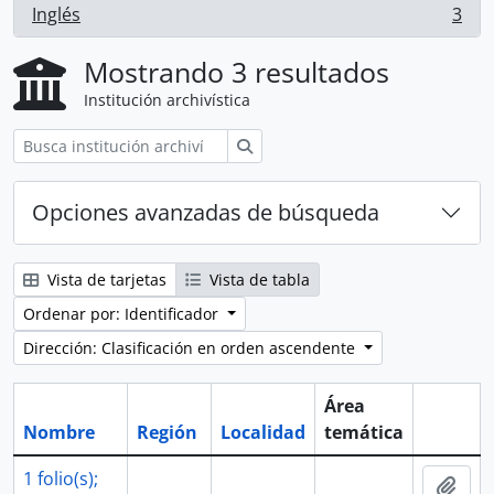
Inglés
3
, 3 resultados
Mostrando 3 resultados
Institución archivística
Búsqueda
Opciones avanzadas de búsqueda
Vista de tarjetas
Vista de tabla
Ordenar por: Identificador
Dirección: Clasificación en orden ascendente
Área
Nombre
Región
Localidad
temática
Portapa
1 folio(s);
Añad