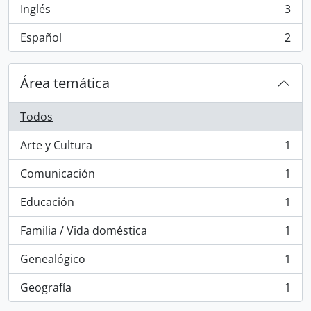
Inglés
3
, 3 resultados
Español
2
, 2 resultados
Área temática
Todos
Arte y Cultura
1
, 1 resultados
Comunicación
1
, 1 resultados
Educación
1
, 1 resultados
Familia / Vida doméstica
1
, 1 resultados
Genealógico
1
, 1 resultados
Geografía
1
, 1 resultados