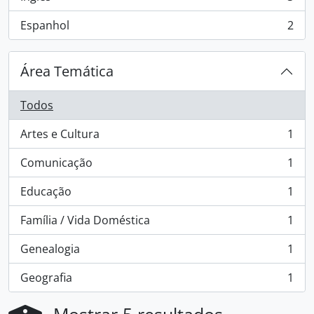
, 3 resultados
Espanhol
2
, 2 resultados
Área Temática
Todos
Artes e Cultura
1
, 1 resultados
Comunicação
1
, 1 resultados
Educação
1
, 1 resultados
Família / Vida Doméstica
1
, 1 resultados
Genealogia
1
, 1 resultados
Geografia
1
, 1 resultados