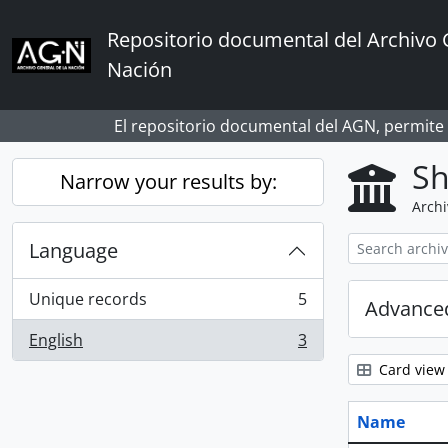
Skip to main content
Repositorio documental del Archivo 
Nación
El repositorio documental del AGN, permite
Sh
Narrow your results by:
Archi
Language
Unique records
5
Advanced
, 5 results
English
3
, 3 results
Card view
Name