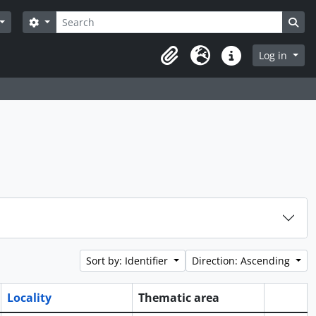
Search
Search options
Sea
Log in
Clipboard
Language
Quick links
Sort by: Identifier
Direction: Ascending
Locality
Thematic area
Clipboa