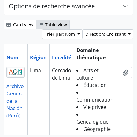
Options de recherche avancée
Card view
Table view
Trier par: Nom
Direction: Croissant
Domaine
Nom
Région
Localité
thématique
Presse-
Lima
Cercado
Arts et
Ajo
de Lima
culture
Éducation
Archivo
General
Communication
de la
Vie privée
Nación
(Perú)
Généalogique
Géographie