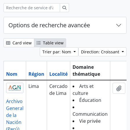
Rechercher
Options de recherche avancée
Card view
Table view
Trier par: Nom
Direction: Croissant
Domaine
Nom
Région
Localité
thématique
Presse-
Lima
Cercado
Arts et
Ajo
de Lima
culture
Éducation
Archivo
General
Communication
de la
Vie privée
Nación
(Perú)