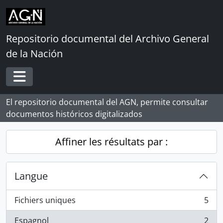
Skip to main content
Repositorio documental del Archivo General
de la Nación
Toggle navigation
El repositorio documental del AGN, permite consultar
documentos históricos digitalizados
Affiner les résultats par :
Langue
Fichiers uniques
5
, 5 résultats
Espagnol
2