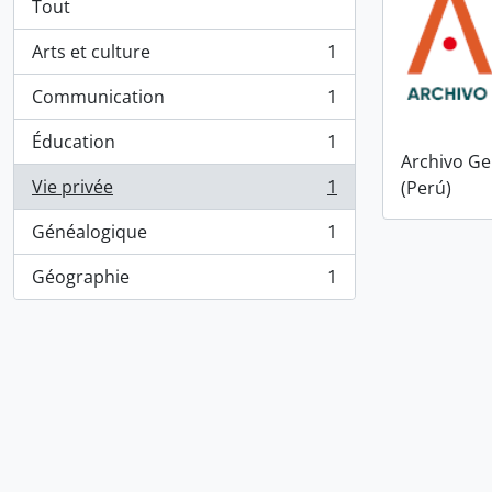
Tout
Arts et culture
1
, 1 résultats
Communication
1
, 1 résultats
Éducation
1
, 1 résultats
Archivo Ge
Vie privée
1
(Perú)
, 1 résultats
Généalogique
1
, 1 résultats
Géographie
1
, 1 résultats