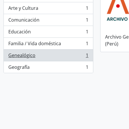
Arte y Cultura
1
, 1 resultados
Comunicación
1
, 1 resultados
Educación
1
, 1 resultados
Archivo Ge
Familia / Vida doméstica
1
(Perú)
, 1 resultados
Genealógico
1
, 1 resultados
Geografía
1
, 1 resultados