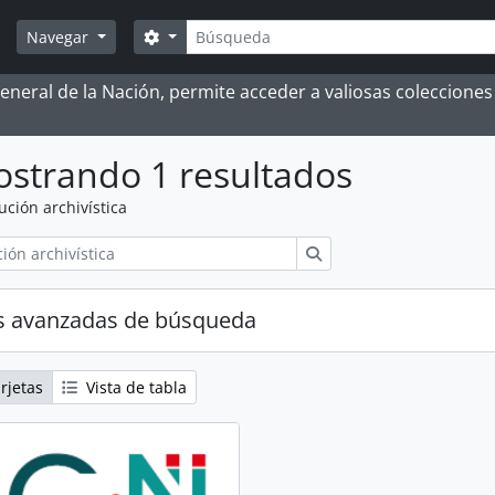
Búsqueda
Search options
Navegar
 General de la Nación, permite acceder a valiosas coleccion
strando 1 resultados
tución archivística
Búsqueda
s avanzadas de búsqueda
rjetas
Vista de tabla