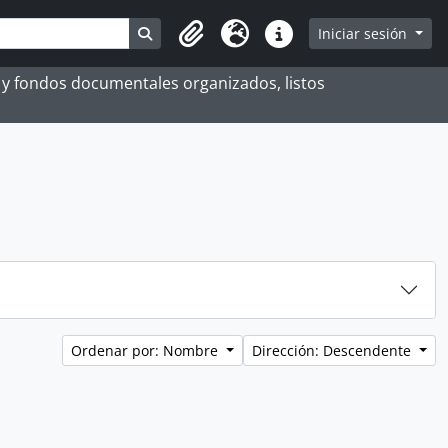
Search in browse page
Iniciar sesión
Portapapeles
Idioma
Enlaces rápidos
es y fondos documentales organizados, listos
Ordenar por: Nombre
Dirección: Descendente