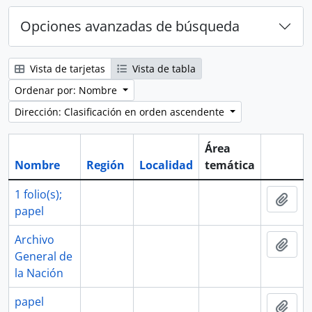
Opciones avanzadas de búsqueda
Vista de tarjetas
Vista de tabla
Ordenar por: Nombre
Dirección: Clasificación en orden ascendente
Área
Nombre
Región
Localidad
temática
Portapa
1 folio(s);
Añad
papel
Archivo
Añad
General de
la Nación
papel
Añad