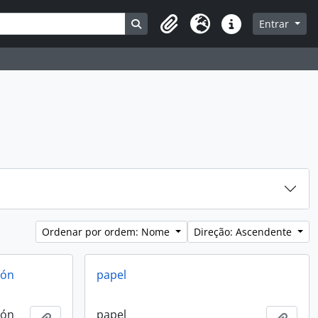
a
Busque na página de navegação
Entrar
Área de transferência
Idioma
Ligações rápidas
Ordenar por ordem: Nome
Direção: Ascendente
ión
papel
ión
papel