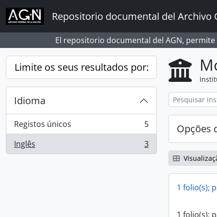
Skip to main content
Repositorio documental del Archivo 
El repositorio documental del AGN, permite
Mo
Limite os seus resultados por:
Insti
Idioma
Registos únicos
5
Opções d
, 5 resultados
Inglês
3
, 3 resultados
Visualizaç
1 folio(s); 
1 folio(s); 