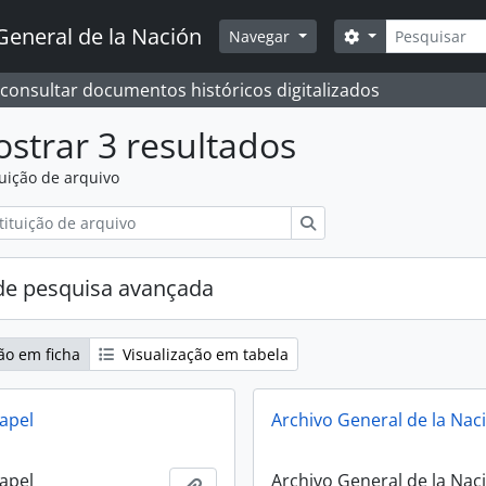
Pesquisar
General de la Nación
Opções de busc
Navegar
 consultar documentos históricos digitalizados
strar 3 resultados
tuição de arquivo
Pesquisar
e pesquisa avançada
ão em ficha
Visualização em tabela
papel
Archivo General de la Nac
papel
Archivo General de la Nac