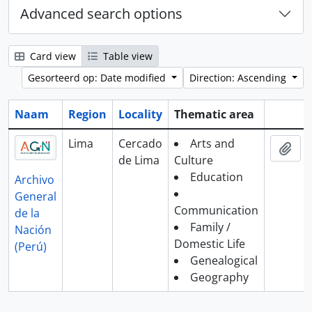
Advanced search options
Card view
Table view
Gesorteerd op: Date modified
Direction: Ascending
Naam
Region
Locality
Thematic area
Clipboa
Lima
Cercado
Arts and
Add
de Lima
Culture
Education
Archivo
General
Communication
de la
Family /
Nación
Domestic Life
(Perú)
Genealogical
Geography