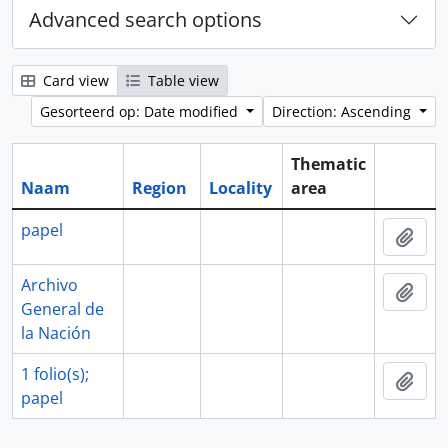
Advanced search options
Card view
Table view
Gesorteerd op: Date modified
Direction: Ascending
Thematic
Naam
Region
Locality
area
Clipboa
papel
Add 
Archivo
Add 
General de
la Nación
1 folio(s);
Add 
papel