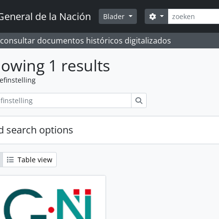
zoeken
General de la Nación
Search options
Blader
 consultar documentos históricos digitalizados
owing 1 results
efinstelling
zoeken
 search options
Table view