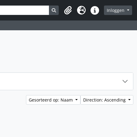
Search in browse page
Inloggen
Clipboard
Taal
Quick links
Gesorteerd op: Naam
Direction: Ascending