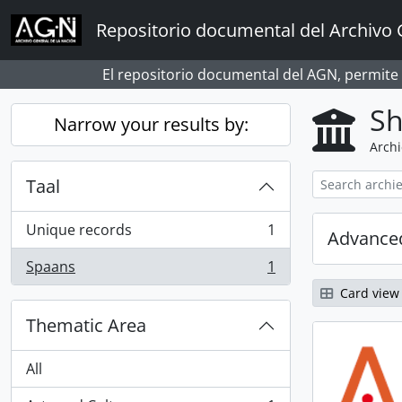
Skip to main content
Repositorio documental del Archivo 
El repositorio documental del AGN, permite
Sh
Narrow your results by:
Archi
Taal
Unique records
1
Advanced
, 1 results
Spaans
1
, 1 results
Card view
Thematic Area
All