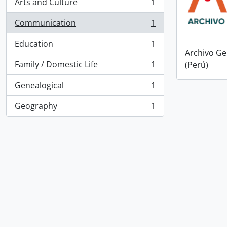
Arts and Culture
1
, 1 results
Communication
1
, 1 results
Education
1
, 1 results
Archivo Ge
Family / Domestic Life
1
(Perú)
, 1 results
Genealogical
1
, 1 results
Geography
1
, 1 results