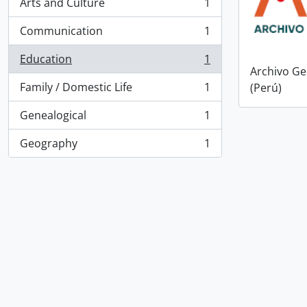
Arts and Culture
1
, 1 results
Communication
1
, 1 results
Education
1
, 1 results
Archivo Ge
Family / Domestic Life
1
(Perú)
, 1 results
Genealogical
1
, 1 results
Geography
1
, 1 results