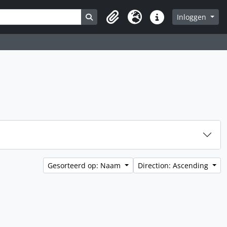
Search in browse page
Inloggen
Clipboard
Taal
Quick links
Gesorteerd op: Naam
Direction: Ascending