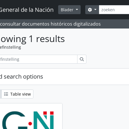
zoeken
General de la Nación
Search options
Blader
 consultar documentos históricos digitalizados
owing 1 results
efinstelling
zoeken
 search options
Table view