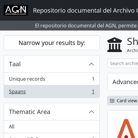
Skip to main content
Repositorio documental del Archivo 
El repositorio documental del AGN, permite
Sh
Narrow your results by:
Archi
Taal
Unique records
1
Advanced
, 1 results
Spaans
1
, 1 results
Card view
Thematic Area
All